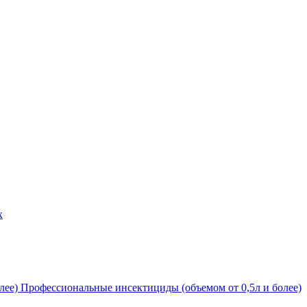
х
Профессиональные инсектициды (объемом от 0,5л и более)