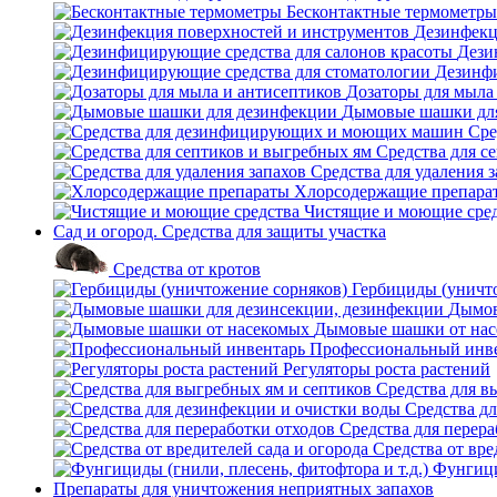
Бесконтактные термометры
Дезинфекц
Дези
Дезинфи
Дозаторы для мыла
Дымовые шашки дл
Сре
Средства для с
Средства для удаления 
Хлорсодержащие препара
Чистящие и моющие сре
Сад и огород. Средства для защиты участка
Средства от кротов
Гербициды (уничт
Дымов
Дымовые шашки от на
Профессиональный инв
Регуляторы роста растений
Средства для в
Средства д
Средства для перера
Средства от вре
Фунгици
Препараты для уничтожения неприятных запахов