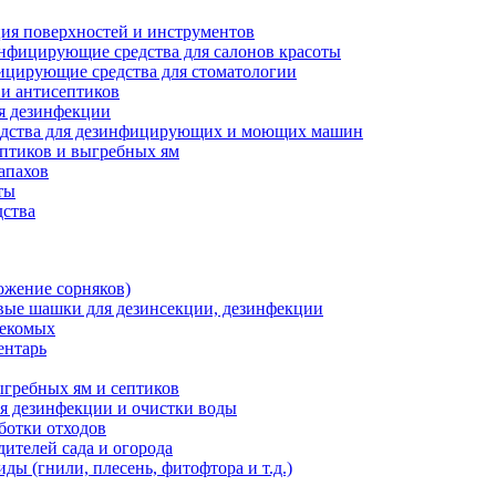
ия поверхностей и инструментов
нфицирующие средства для салонов красоты
цирующие средства для стоматологии
 и антисептиков
я дезинфекции
дства для дезинфицирующих и моющих машин
ептиков и выгребных ям
запахов
ты
дства
ожение сорняков)
ые шашки для дезинсекции, дезинфекции
секомых
ентарь
ыгребных ям и септиков
ля дезинфекции и очистки воды
ботки отходов
дителей сада и огорода
ды (гнили, плесень, фитофтора и т.д.)