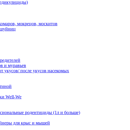
педикулициды)
комаров, мокрецов, москитов
ешуйниц
вредителей
ов и муравьев
от укусов/ после укусов насекомых
стиной
ки Well-We
сиональные родентициды (1л и больше)
йнеры для крыс и мышей