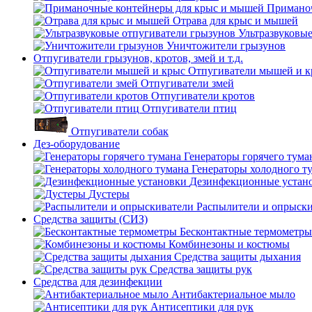
Приманоч
Отрава для крыс и мышей
Ультразвуковы
Уничтожители грызунов
Отпугиватели грызунов, кротов, змей и т.д.
Отпугиватели мышей и к
Отпугиватели змей
Отпугиватели кротов
Отпугиватели птиц
Отпугиватели собак
Дез-оборудование
Генераторы горячего тума
Генераторы холодного т
Дезинфекционные устан
Дустеры
Распылители и опрыск
Средства защиты (СИЗ)
Бесконтактные термометры
Комбинезоны и костюмы
Средства защиты дыхания
Средства защиты рук
Средства для дезинфекции
Антибактериальное мыло
Антисептики для рук