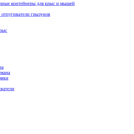
ные контейнеры для крыс и мышей
е отпугиватели грызунов
рыс
на
умана
овки
иватели