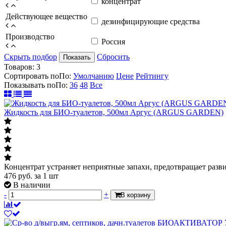
концентрат
Действующее вещество
дезинфицирующие средства
Производство
Россия
Скрыть подбор
Сбросить
Показать
Товаров:
3
Сортировать по
По
:
Умолчанию
Цене
Рейтингу
Показывать по
По
:
36
48
Все
Жидкость для БИО-туалетов, 500мл Аргус (ARGUS GARDEN)
Концентрат устраняет неприятные запахи, предотвращает разв
476
руб.
за 1 шт
В наличии
-
+
В корзину