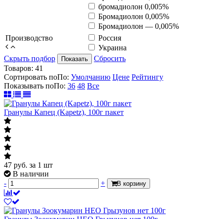
бромадиолон 0,005%
Бромадиолон 0,005%
Бромадиолон — 0,005%
Производство
Россия
Украина
Скрыть подбор
Сбросить
Показать
Товаров:
41
Сортировать по
По
:
Умолчанию
Цене
Рейтингу
Показывать по
По
:
36
48
Все
Гранулы Капец (Kapetz), 100г пакет
47
руб.
за 1 шт
В наличии
-
+
В корзину