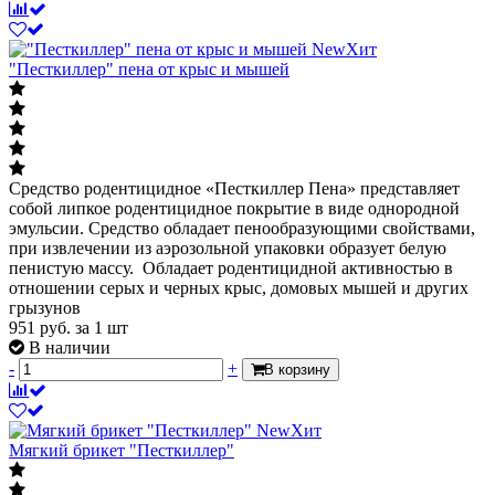
New
Хит
"Песткиллер" пена от крыс и мышей
Средство родентицидное «Песткиллер Пена» представляет
собой липкое родентицидное покрытие в виде однородной
эмульсии. Средство обладает пенообразующими свойствами,
при извлечении из аэрозольной упаковки образует белую
пенистую массу. Обладает родентицидной активностью в
отношении серых и черных крыс, домовых мышей и других
грызунов
951
руб.
за 1 шт
В наличии
-
+
В корзину
New
Хит
Мягкий брикет "Песткиллер"