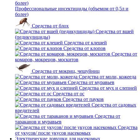
Профессиональные инсектициды (объемом от 0,5л и
более)
Средства от блох
Средства от вшей
(педикулициды)
Средства от клещей
Средства от клопов
Средства от
комаров, мокрецов, москитов
Средства от мокриц, чешуйниц
Средства от моли, кожееда
Средства от муравьев
Средства от мух и слепней
Средства от ос
Средства от пауков
Средства от садовых
вредителей
Средства от
тараканов и муравьев
Средства
от укусов/ после укусов насекомых
Электрические ловушки для насекомых