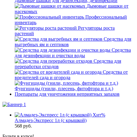
Дымовые шашки для дезинсекции, дезинфекции
Дымовые шашки от
насекомых
Профессиональный
инвентарь
Регуляторы роста
растений
Средства для
выгребных ям и септиков
Средства
для дезинфекции и очистки воды
Средства для
переработки отходов
Средства от
вредителей сада и огорода
Фунгициды (гнили, плесень, фитофтора и т.д.)
Препараты для уничтожения неприятных запахов
Хит
%
Алмадез-Экспресс 1л (с крышкой)
568
руб.
Будьте в курсе!