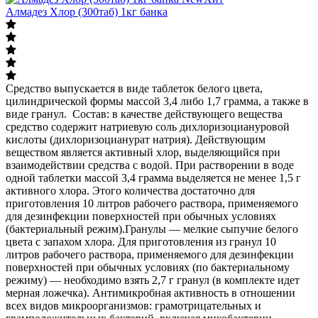
Алмадез Хлор (300таб) 1кг банка
Средство выпускается в виде таблеток белого цвета,
цилиндрической формы массой 3,4 либо 1,7 грамма, а также в
виде гранул. Состав: в качестве действующего вещества
средство содержит натриевую соль дихлоризоциануровой
кислоты (дихлоризоцианурат натрия). Действующим
веществом является активный хлор, выделяющийся при
взаимодействии средства с водой. При растворении в воде
одной таблетки массой 3,4 грамма выделяется не менее 1,5 г
активного хлора. Этого количества достаточно для
приготовления 10 литров рабочего раствора, применяемого
для дезинфекции поверхностей при обычных условиях
(бактериальный режим).Гранулы — мелкие сыпучие белого
цвета с запахом хлора. Для приготовления из гранул 10
литров рабочего раствора, применяемого для дезинфекции
поверхностей при обычных условиях (по бактериальному
режиму) — необходимо взять 2,7 г гранул (в комплекте идет
мерная ложечка). Антимикробная активность в отношении
всех видов микроорганизмов: грамотрицательных и