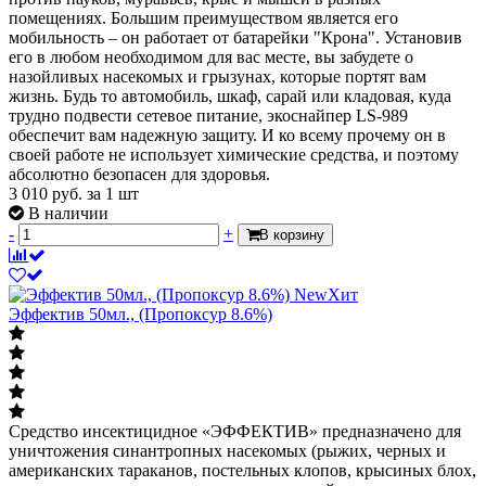
помещениях. Большим преимуществом является его
мобильность – он работает от батарейки "Крона". Установив
его в любом необходимом для вас месте, вы забудете о
назойливых насекомых и грызунах, которые портят вам
жизнь. Будь то автомобиль, шкаф, сарай или кладовая, куда
трудно подвести сетевое питание, экоснайпер LS-989
обеспечит вам надежную защиту. И ко всему прочему он в
своей работе не использует химические средства, и поэтому
абсолютно безопасен для здоровья.
3 010
руб.
за 1 шт
В наличии
-
+
В корзину
New
Хит
Эффектив 50мл., (Пропоксур 8.6%)
Средство инсектицидное «ЭФФЕКТИВ» предназначено для
уничтожения синантропных насекомых (рыжих, черных и
американских тараканов, постельных клопов, крысиных блох,