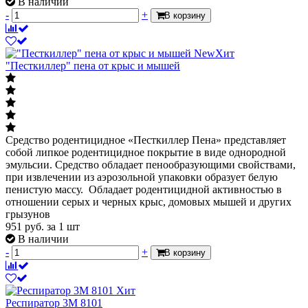
В наличии
-
+
В корзину
New
Хит
"Песткиллер" пена от крыс и мышей
Средство родентицидное «Песткиллер Пена» представляет
собой липкое родентицидное покрытие в виде однородной
эмульсии. Средство обладает пенообразующими свойствами,
при извлечении из аэрозольной упаковки образует белую
пенистую массу. Обладает родентицидной активностью в
отношении серых и черных крыс, домовых мышей и других
грызунов
951
руб.
за 1 шт
В наличии
-
+
В корзину
Хит
Респиратор 3M 8101