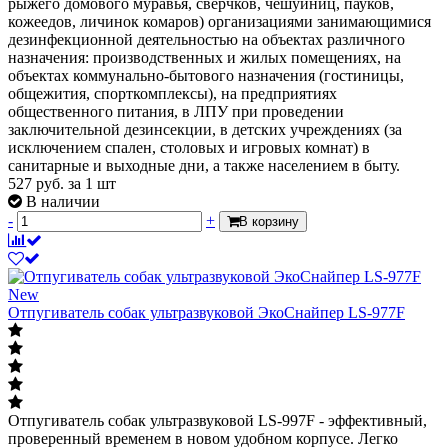
рыжего домового муравья, сверчков, чешуйниц, пауков,
кожеедов, личинок комаров) организациями занимающимися
дезинфекционной деятельностью на объектах различного
назначения: производственных и жилых помещениях, на
объектах коммунально-бытового назначения (гостиницы,
общежития, спорткомплексы), на предприятиях
общественного питания, в ЛПУ при проведении
заключительной дезинсекции, в детских учреждениях (за
исключением спален, столовых и игровых комнат) в
санитарные и выходные дни, а также населением в быту.
527
руб.
за 1 шт
В наличии
-
+
В корзину
New
Отпугиватель собак ультразвуковой ЭкоСнайпер LS-977F
Отпугиватель собак ультразвуковой LS-997F - эффективный,
проверенный временем в новом удобном корпусе. Легко