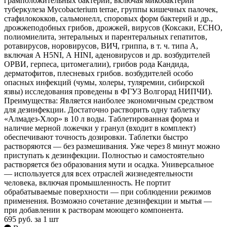
грамположительных бактерий, включая микобактерии
туберкулеза Mycobacterium terrae, группы кишечных палочек,
стафилококков, сальмонелл, споровых форм бактерий и др.,
дрожжеподобных грибов, дрожжей, вирусов (Коксаки, ЕСНО,
полиомиелита, энтеральных и парентеральных гепатитов,
ротавирусов, норовирусов, ВИЧ, гриппа, в т. ч. типа А,
включая А H5NI, А HINI, аденовирусов и др. возбудителей
ОРВИ, герпеса, цитомегалии), грибов рода Кандида,
дерматофитов, плесневых грибов. возбудителей особо
опасных инфекций (чумы, холеры, туляремии, сибирской
язвы) исследования проведены в ФГУЗ Волгорад НИПЧИ).
Преимущества: Является наиболее экономичным средством
для дезинфекции. Достаточно растворить одну таблетку
«Алмадез-Хлор» в 10 л воды. Таблетированная форма и
наличие мерной ложечки у гранул (входит в комплект)
обеспечивают точность дозировки. Таблетки быстро
растворяются — без размешивания. Уже через 8 минут можно
приступать к дезинфекции. Полностью и самостоятельно
растворяется без образования мути и осадка. Универсальное
— используется для всех отраслей жизнедеятельности
человека, включая промышленность. Не портит
обрабатываемые поверхности — при соблюдении режимов
применения. Возможно сочетание дезинфекции и мытья —
при добавлении к растворам моющего компонента.
695
руб.
за 1 шт