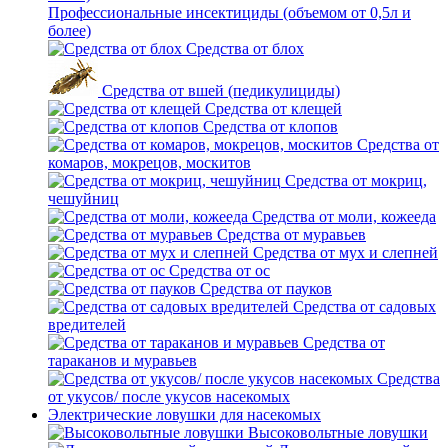
Профессиональные инсектициды (объемом от 0,5л и
более)
Средства от блох
Средства от вшей (педикулициды)
Средства от клещей
Средства от клопов
Средства от
комаров, мокрецов, москитов
Средства от мокриц,
чешуйниц
Средства от моли, кожееда
Средства от муравьев
Средства от мух и слепней
Средства от ос
Средства от пауков
Средства от садовых
вредителей
Средства от
тараканов и муравьев
Средства
от укусов/ после укусов насекомых
Электрические ловушки для насекомых
Высоковольтные ловушки