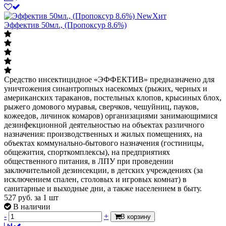
New
Хит
Эффектив 50мл., (Пропоксур 8.6%)
Средство инсектицидное «ЭФФЕКТИВ» предназначено для
уничтожения синантропных насекомых (рыжих, черных и
американских тараканов, постельных клопов, крысиных блох,
рыжего домового муравья, сверчков, чешуйниц, пауков,
кожеедов, личинок комаров) организациями занимающимися
дезинфекционной деятельностью на объектах различного
назначения: производственных и жилых помещениях, на
объектах коммунально-бытового назначения (гостиницы,
общежития, спорткомплексы), на предприятиях
общественного питания, в ЛПУ при проведении
заключительной дезинсекции, в детских учреждениях (за
исключением спален, столовых и игровых комнат) в
санитарные и выходные дни, а также населением в быту.
527
руб.
за 1 шт
В наличии
-
+
В корзину