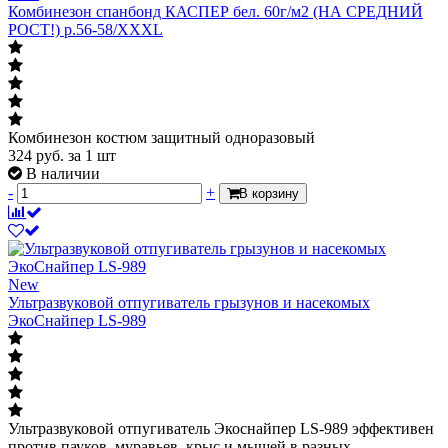
Комбинезон спанбонд КАСПЕР бел. 60г/м2 (НА СРЕДНИЙ
РОСТ!) р.56-58/XXXL
Комбинезон костюм защитный одноразовый
324
руб.
за 1 шт
В наличии
-
+
В корзину
New
Ультразвуковой отпугиватель грызунов и насекомых
ЭкоСнайпер LS-989
Ультразвуковой отпугиватель Экоснайпер LS-989 эффективен
против пауков, муравьев, крыс и мышей в разных