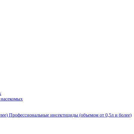
х
 насекомых
Профессиональные инсектициды (объемом от 0,5л и более)