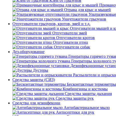
Клей от грызунов
Приманоч
Отрава для крыс и мышей
Ультразвуковы
Уничтожители грызунов
Отпугиватели грызунов, кротов, змей и т.д.
Отпугиватели мышей и к
Отпугиватели змей
Отпугиватели кротов
Отпугиватели птиц
Отпугиватели собак
Дез-оборудование
Генераторы горячего тума
Генераторы холодного т
Дезинфекционные устан
Дустеры
Распылители и опрыск
Средства защиты (СИЗ)
Бесконтактные термометры
Комбинезоны и костюмы
Средства защиты дыхания
Средства защиты рук
Средства для дезинфекции
Антибактериальное мыло
Антисептики для рук