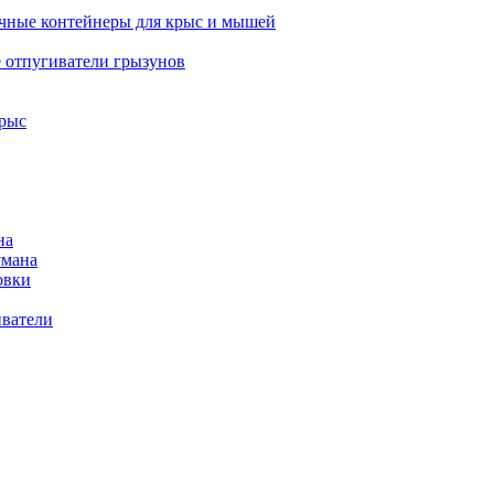
ные контейнеры для крыс и мышей
е отпугиватели грызунов
рыс
на
умана
овки
иватели