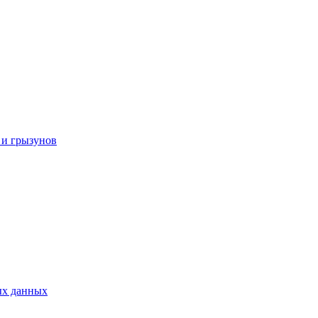
 и грызунов
ых данных