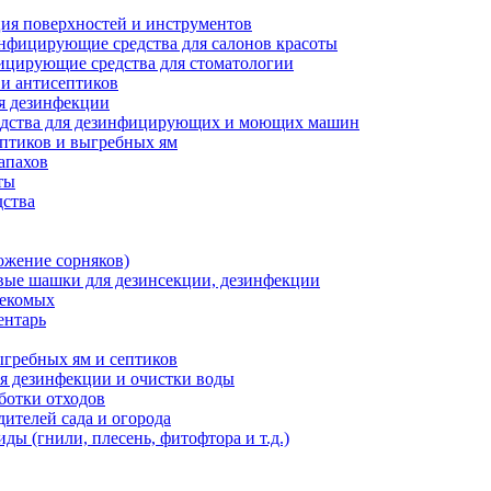
ия поверхностей и инструментов
нфицирующие средства для салонов красоты
цирующие средства для стоматологии
 и антисептиков
я дезинфекции
дства для дезинфицирующих и моющих машин
ептиков и выгребных ям
запахов
ты
дства
ожение сорняков)
ые шашки для дезинсекции, дезинфекции
секомых
ентарь
ыгребных ям и септиков
ля дезинфекции и очистки воды
ботки отходов
дителей сада и огорода
ды (гнили, плесень, фитофтора и т.д.)