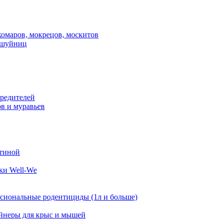
комаров, мокрецов, москитов
ешуйниц
вредителей
ов и муравьев
стиной
ки Well-We
сиональные родентициды (1л и больше)
йнеры для крыс и мышей