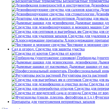
Бесконтактные термометры
Дезинфекц
Дези
Дезинфи
Дозаторы для мыла
Дымовые шашки дл
Сре
Средства для с
Средства для удаления 
Хлорсодержащие препара
Чистящие и моющие сре
Сад и огород. Средства для защиты участка
Средства от кротов
Гербициды (уничт
Дымов
Дымовые шашки от на
Профессиональный инв
Регуляторы роста растений
Средства для в
Средства д
Средства для перера
Средства от вре
Фунгици
Препараты для уничтожения неприятных запахов